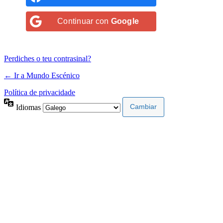
Continuar con
Google
Perdiches o teu contrasinal?
← Ir a Mundo Escénico
Política de privacidade
Idiomas