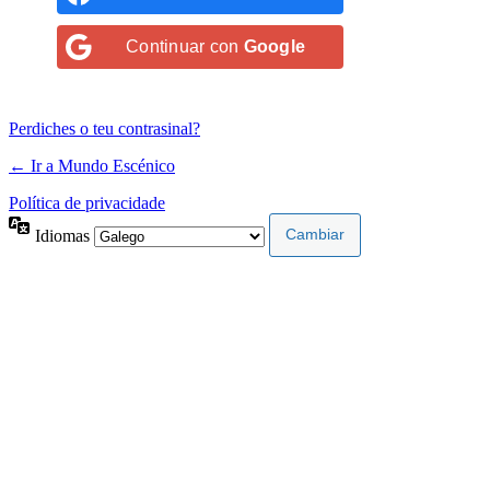
Continuar con
Google
Perdiches o teu contrasinal?
← Ir a Mundo Escénico
Política de privacidade
Idiomas