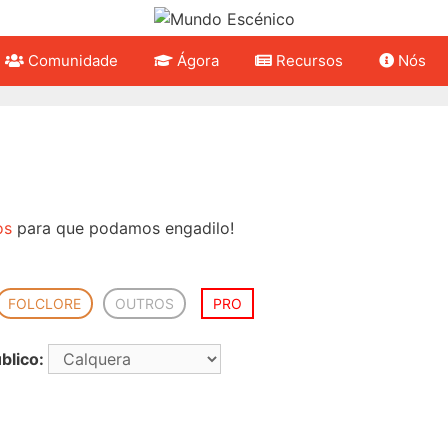
Comunidade
Ágora
Recursos
Nós
os
para que podamos engadilo!
FOLCLORE
OUTROS
PRO
blico: