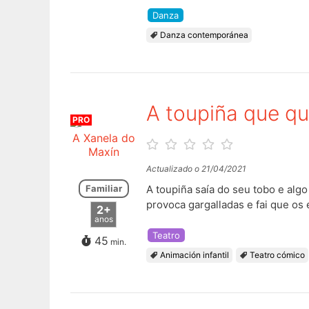
Danza
Danza contemporánea
A toupiña que que
PRO
A Xanela do
Maxín
Actualizado o 21/04/2021
Familiar
A toupiña saía do seu tobo e algo
provoca gargalladas e fai que os
2+
anos
Teatro
45
min.
Animación infantil
Teatro cómico