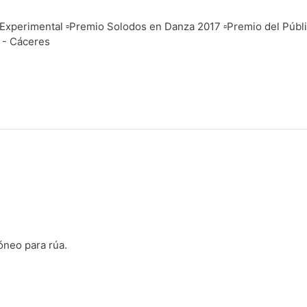
xperimental ▫️Premio Solodos en Danza 2017 ▫️Premio del Públ
 - Cáceres
neo para rúa.