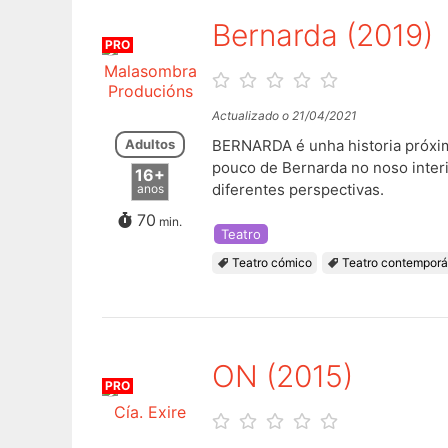
Bernarda (2019)
PRO
Malasombra
Producións
Actualizado o 21/04/2021
Adultos
BERNARDA é unha historia próxim
pouco de Bernarda no noso interi
16+
diferentes perspectivas.
anos
70
min.
Teatro
Teatro cómico
Teatro contempor
ON (2015)
PRO
Cía. Exire