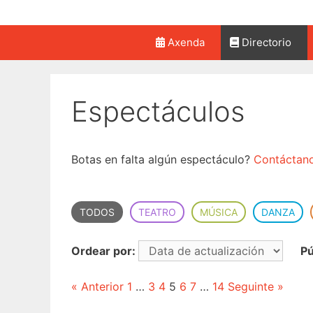
Saltar
ao
contido
Axenda
Directorio
Espectáculos
Botas en falta algún espectáculo?
Contáctan
TODOS
TEATRO
MÚSICA
DANZA
Ordear por:
Pú
« Anterior
1
…
3
4
5
6
7
…
14
Seguinte »