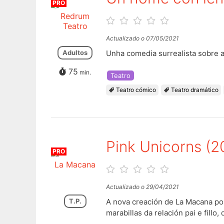
PRO
Redrum
Teatro
Actualizado o 07/05/2021
Adultos
Unha comedia surrealista sobre as
75
min.
Teatro
Teatro cómico
Teatro dramático
Pink Unicorns (2
PRO
La Macana
Actualizado o 29/04/2021
T.P.
A nova creación de La Macana pon
marabillas da relación pai e fillo,