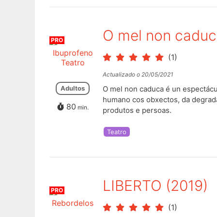
O mel non caduc
PRO
Ibuprofeno
(1)
Teatro
Actualizado o 20/05/2021
Adultos
O mel non caduca é un espectácul
humano cos obxectos, da degrada
80
min.
produtos e persoas.
Teatro
LIBERTO (2019)
PRO
Rebordelos
(1)