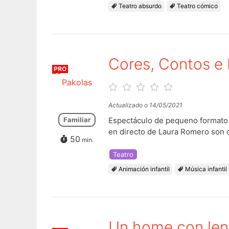
Teatro absurdo
Teatro cómico
Cores, Contos e 
PRO
Pakolas
Actualizado o 14/05/2021
Familiar
Espectáculo de pequeno formato 
en directo de Laura Romero son o 
50
min.
Teatro
Animación infantil
Música infantil
Un home con len