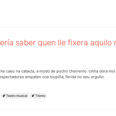
Continuar con
Facebook
Continuar con
Google
ría saber quen lle fixera aquilo
 lle caeu na cabeza, a modo de pucho cheirento. Unha obra moi p
 espectadores empaten coa toupiña, ferida no seu orgullo.
Teatro musical
Títeres