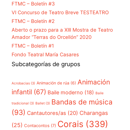
FTMC – Boletín #3
VI Concurso de Teatro Breve TESTEATRO
FTMC – Boletín #2
Aberto o prazo para a XIII Mostra de Teatro
Amador “Terras do Orcellón” 2020
FTMC – Boletín #1
Fondo Teatral María Casares
Subcategorías de grupos
Animación
Animación de rúa
(6)
Acrobacias
(3)
infantil
(67)
Baile moderno
(18)
Baile
Bandas de música
tradicional
(3)
Ballet
(3)
(93)
Charangas
Cantautores/as
(20)
Corais
(339)
(25)
Contacontos
(7)