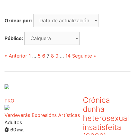
Ordear por:
Público:
« Anterior
1
…
5
6
7
8
9
…
14
Seguinte »
Crónica
PRO
dunha
Verdeverás Expresións Artísticas
heterosexual
Adultos
insatisfeita
60
min.