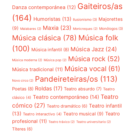
Gaiteiros/as
Danza contemporánea
(12)
(164)
Humoristas
(13)
Majorettes
Ilusionismo
(3)
Maxia
(23)
(9)
Monólogos
(3)
Malabares
(2)
Monicreques
(2)
Música folk
Música clásica
(78)
(100)
Música Jazz
(24)
Música infantil
(8)
Música rock
(52)
Música moderna
(2)
Música pop
(2)
Música vocal
(61)
Música tradicional
(11)
Pandeireteiras/os
(113)
Novo circo
(2)
Roldas
(17)
Poetas
(8)
Teatro absurdo
(7)
Teatro
Teatro
Teatro contemporáneo
(14)
clásico
(4)
cómico
(27)
Teatro infantil
Teatro dramático
(6)
(13)
Teatro
Teatro musical
(9)
Teatro interactivo
(4)
profesional
(11)
Teatro tráxico
(2)
Teatro universitario
(2)
Títeres
(6)