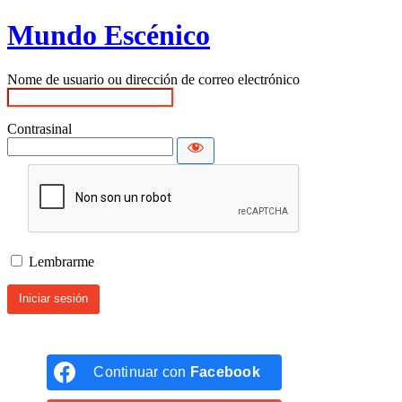
Mundo Escénico
Nome de usuario ou dirección de correo electrónico
Contrasinal
Lembrarme
Continuar con
Facebook