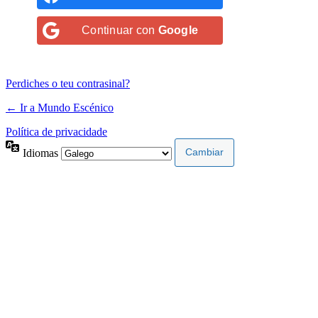
Continuar con
Google
Perdiches o teu contrasinal?
← Ir a Mundo Escénico
Política de privacidade
Idiomas