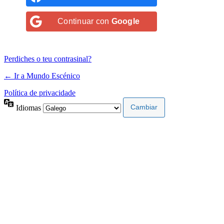
Continuar con
Google
Perdiches o teu contrasinal?
← Ir a Mundo Escénico
Política de privacidade
Idiomas