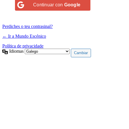
Continuar con
Google
Perdiches o teu contrasinal?
← Ir a Mundo Escénico
Política de privacidade
Idiomas