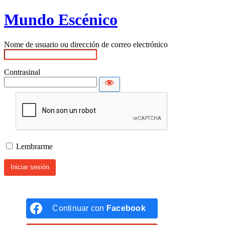
Mundo Escénico
Nome de usuario ou dirección de correo electrónico
Contrasinal
Lembrarme
Continuar con
Facebook