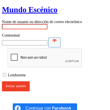
Mundo Escénico
Nome de usuario ou dirección de correo electrónico
Contrasinal
Lembrarme
Continuar con
Facebook