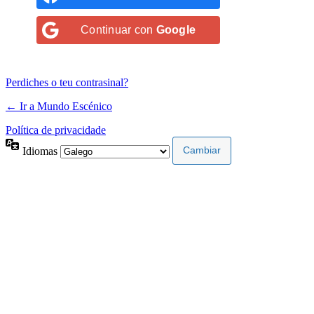
Continuar con
Google
Perdiches o teu contrasinal?
← Ir a Mundo Escénico
Política de privacidade
Idiomas