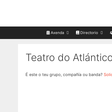
Saltar
ao
contido
Axenda
Directorio
Teatro do Atlántic
É este o teu grupo, compañía ou banda?
Soli