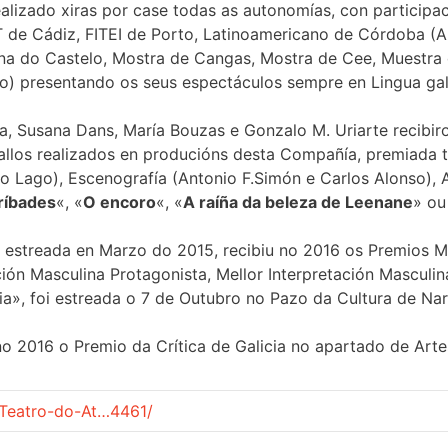
alizado xiras por case todas as autonomías, con participac
IT de Cádiz, FITEI de Porto, Latinoamericano de Córdoba (A
na do Castelo, Mostra de Cangas, Mostra de Cee, Muestra d
lo) presentando os seus espectáculos sempre en Lingua ga
ía, Susana Dans, María Bouzas e Gonzalo M. Uriarte recibir
ballos realizados en producións desta Compañía, premiada 
lio Lago), Escenografía (Antonio F.Simón e Carlos Alonso),
tríbades
«, «
O encoro
«, «
A raíña da beleza de Leenane
» ou
 estreada en Marzo do 2015, recibiu no 2016 os Premios M
ación Masculina Protagonista, Mellor Interpretación Masculi
a», foi estreada o 7 de Outubro no Pazo da Cultura de Nar
 no 2016 o Premio da Crítica de Galicia no apartado de Art
Teatro-do-At…4461/