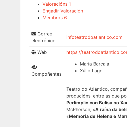
Valoracións
1
Engadir Valoración
Membros
6
Correo
info
teatrodoatlantico.com
electrónico
Web
https://teatrodoatlantico.c
María Barcala
Xúlio Lago
Compoñentes
Teatro do Atlántico, compañ
producións, entre as que po
Perlimplin con Belisa no Xa
McPherson, «
A raíña da be
«
Memoria de Helena e Mar