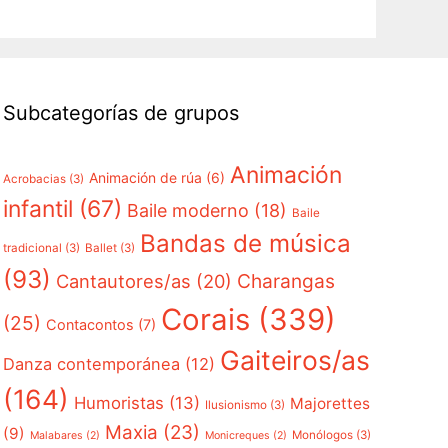
Subcategorías de grupos
Animación
Animación de rúa
(6)
Acrobacias
(3)
infantil
(67)
Baile moderno
(18)
Baile
Bandas de música
tradicional
(3)
Ballet
(3)
(93)
Charangas
Cantautores/as
(20)
Corais
(339)
(25)
Contacontos
(7)
Gaiteiros/as
Danza contemporánea
(12)
(164)
Humoristas
(13)
Majorettes
Ilusionismo
(3)
Maxia
(23)
(9)
Monólogos
(3)
Malabares
(2)
Monicreques
(2)