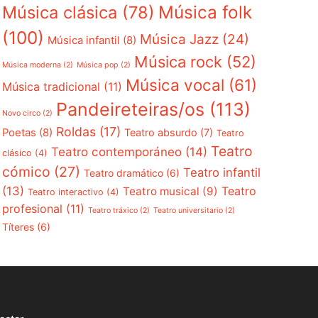
Música folk
Música clásica
(78)
(100)
Música Jazz
(24)
Música infantil
(8)
Música rock
(52)
Música moderna
(2)
Música pop
(2)
Música vocal
(61)
Música tradicional
(11)
Pandeireteiras/os
(113)
Novo circo
(2)
Roldas
(17)
Poetas
(8)
Teatro absurdo
(7)
Teatro
Teatro
Teatro contemporáneo
(14)
clásico
(4)
cómico
(27)
Teatro infantil
Teatro dramático
(6)
(13)
Teatro
Teatro musical
(9)
Teatro interactivo
(4)
profesional
(11)
Teatro tráxico
(2)
Teatro universitario
(2)
Títeres
(6)