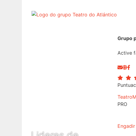
Grupo p
Active
f
Puntuac
Teatro
M
PRO
Engadir
Lideres de