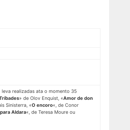
o
leva realizadas ata o momento 35
 Tríbades
» de Olov Enquist, «
Amor de don
is Sinisterra, «
O encoro
«, de Conor
para Aldara
«, de Teresa Moure ou