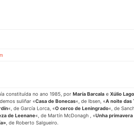
om
ía constituída no ano 1985, por
María Barcala
e
Xúlio Lag
demos suliñar «
Casa de Bonecas
«, de Ibsen, «
A noite das
rdín
«, de García Lorca, «
O cerco de Leningrado
«, de Sanch
leza de Leenane
«, de Martín McDonagh , «
Unha primavera 
ía»
, de Roberto Salgueiro.