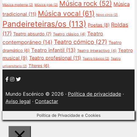
Música rock
(52)
Música
Música moderna
(2)
Música pop
(2)
Música vocal
(61)
tradicional
(11)
Novo circo
(2)
Pandeireteiras/os
(113)
Roldas
Poetas
(8)
(17)
Teatro
Teatro absurdo
(7)
Teatro clásico
(4)
Teatro cómico
(27)
contemporáneo
(14)
Teatro
Teatro infantil
(13)
Teatro
dramático
(6)
Teatro interactivo
(4)
Teatro profesional
(11)
musical
(9)
Teatro tráxico
(2)
Teatro
Títeres
(6)
universitario
(2)
Mundo Escénico © 2026 ·
Política de privacidade
·
Aviso legal
·
Contactar
Política de Privacidade e Cookies