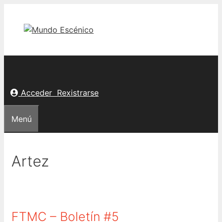
Saltar
ao
contido
Acceder
Rexistrarse
Menú
Artez
FTMC – Boletín #5