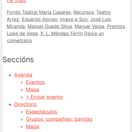
Ler máis
Categorías
Etiquetas
Fondo Teatral María Casares
,
Recursos
,
Teatro
Artez
,
Eduardo Alonso
,
Imaxe e Son
,
José Luis
Miranda
,
Manuel Guede Oliva
,
Manuel Veiga
,
Premios
Lope de Vega
,
X. L. Méndez Ferrín
Deixa un
comentario
Seccións
Axenda
Eventos
Mapa
> Enviar evento
Directorio
Espectáculos
Grupos, compañías, bandas
Mapa