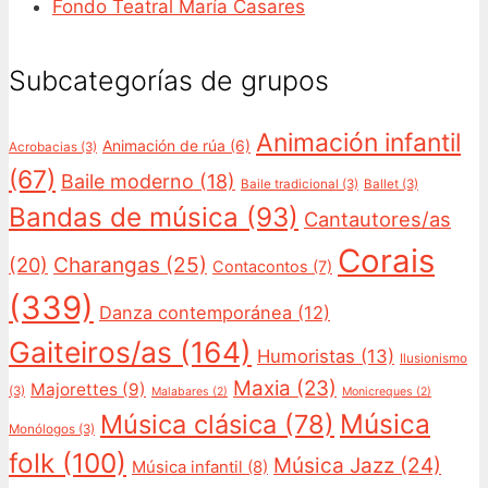
Fondo Teatral María Casares
Subcategorías de grupos
Animación infantil
Animación de rúa
(6)
Acrobacias
(3)
(67)
Baile moderno
(18)
Baile tradicional
(3)
Ballet
(3)
Bandas de música
(93)
Cantautores/as
Corais
Charangas
(25)
(20)
Contacontos
(7)
(339)
Danza contemporánea
(12)
Gaiteiros/as
(164)
Humoristas
(13)
Ilusionismo
Maxia
(23)
Majorettes
(9)
(3)
Malabares
(2)
Monicreques
(2)
Música
Música clásica
(78)
Monólogos
(3)
folk
(100)
Música Jazz
(24)
Música infantil
(8)