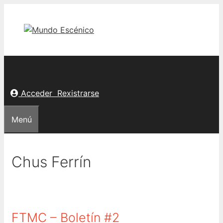
Saltar
ao
contido
Acceder
Rexistrarse
Menú
Chus Ferrín
FTMC – Boletín #2