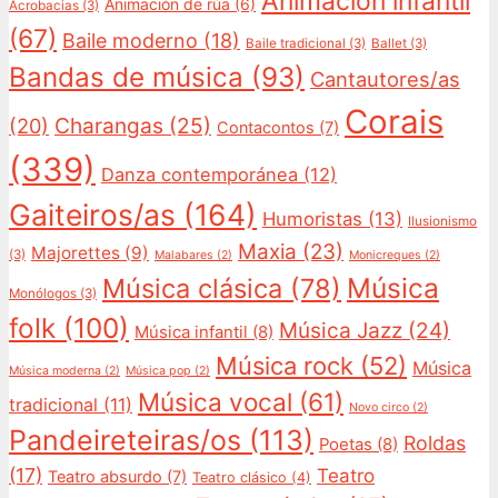
Animación infantil
Animación de rúa
(6)
Acrobacias
(3)
(67)
Baile moderno
(18)
Baile tradicional
(3)
Ballet
(3)
Bandas de música
(93)
Cantautores/as
Corais
Charangas
(25)
(20)
Contacontos
(7)
(339)
Danza contemporánea
(12)
Gaiteiros/as
(164)
Humoristas
(13)
Ilusionismo
Maxia
(23)
Majorettes
(9)
(3)
Malabares
(2)
Monicreques
(2)
Música
Música clásica
(78)
Monólogos
(3)
folk
(100)
Música Jazz
(24)
Música infantil
(8)
Música rock
(52)
Música
Música moderna
(2)
Música pop
(2)
Música vocal
(61)
tradicional
(11)
Novo circo
(2)
Pandeireteiras/os
(113)
Roldas
Poetas
(8)
(17)
Teatro
Teatro absurdo
(7)
Teatro clásico
(4)