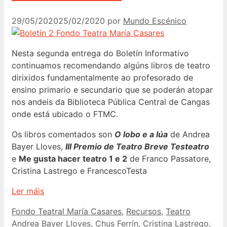
29/05/2020
25/02/2020
por
Mundo Escénico
Nesta segunda entrega do Boletín Informativo
continuamos recomendando algúns libros de teatro
dirixidos fundamentalmente ao profesorado de
ensino primario e secundario que se poderán atopar
nos andeis da Biblioteca Pública Central de Cangas
onde está ubicado o FTMC.
Os libros comentados son
O lobo e a lúa
de Andrea
Bayer Lloves,
III Premio de Teatro Breve Testeatro
e
Me gusta hacer teatro 1 e 2
de Franco Passatore,
Cristina Lastrego e FrancescoTesta
Ler máis
Categorías
Etiquetas
Fondo Teatral María Casares
,
Recursos
,
Teatro
Andrea Bayer Lloves
,
Chus Ferrín
,
Cristina Lastrego
,