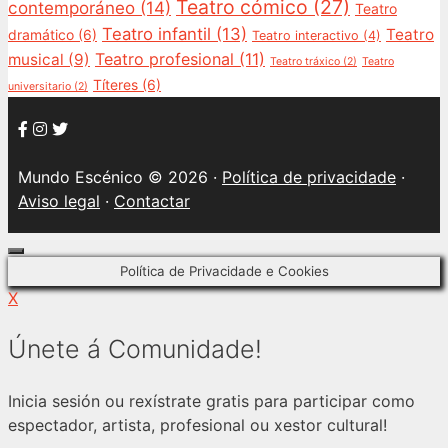
Teatro cómico
(27)
contemporáneo
(14)
Teatro
Teatro infantil
(13)
Teatro
dramático
(6)
Teatro interactivo
(4)
Teatro profesional
(11)
musical
(9)
Teatro tráxico
(2)
Teatro
Títeres
(6)
universitario
(2)
Mundo Escénico © 2026 ·
Política de privacidade
·
Aviso legal
·
Contactar
Close
Política de Privacidade e Cookies
X
Únete á Comunidade!
Inicia sesión ou rexístrate gratis para participar como
espectador, artista, profesional ou xestor cultural!