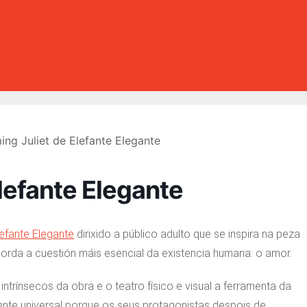
lefante Elegante
lefante Elegante
dirixido a público adulto que se inspira na peza
rda a cuestión máis esencial da existencia humana: o amor.
intrínsecos da obra e o teatro físico e visual a ferramenta da
ente universal porque os seus protagonistas despois de