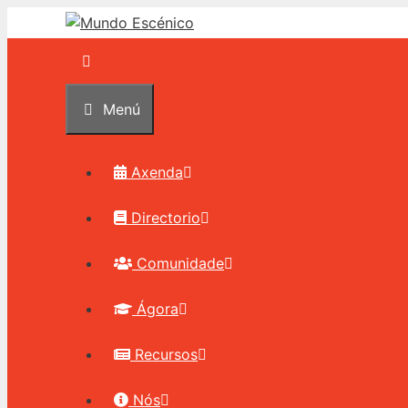
Saltar
ao
contido
Menú
Axenda
Directorio
Comunidade
Ágora
Recursos
Nós