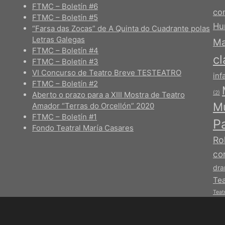
FTMC – Boletín #6
co
FTMC – Boletín #5
Hu
“Farsa das Zocas” de A Quinta do Cuadrante polas
Letras Galegas
Ma
FTMC – Boletín #4
cl
FTMC – Boletín #3
VI Concurso de Teatro Breve TESTEATRO
infa
FTMC – Boletín #2
(2)
Aberto o prazo para a XIII Mostra de Teatro
Mú
Amador “Terras do Orcellón” 2020
FTMC – Boletín #1
P
Fondo Teatral María Casares
Ro
co
dra
Tea
Teat