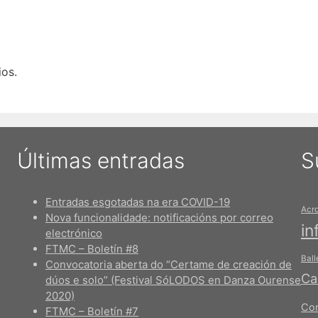
os.
Últimas entradas
S
Entradas esgotadas na era COVID-19
Acr
Nova funcionalidade: notificacións por correo
in
electrónico
FTMC – Boletín #8
Ball
Convocatoria aberta do “Certame de creación de
Ca
dúos e solo” (Festival SóLODOS en Danza Ourense
2020)
Con
FTMC – Boletín #7