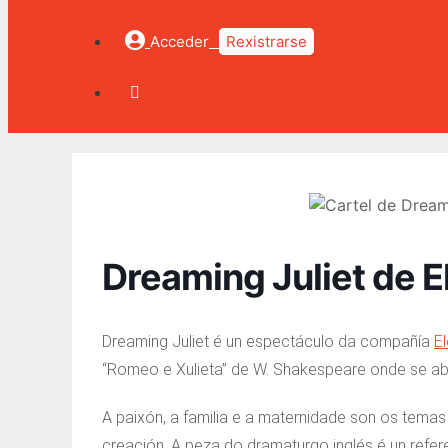
Acceder
Rexistrarse
Dreaming Juliet de E
Dreaming Juliet é un espectáculo da compañía
E
“Romeo e Xulieta” de W. Shakespeare onde se abo
A paixón, a familia e a maternidade son os temas 
creación. A peza do dramaturgo inglés é un refer