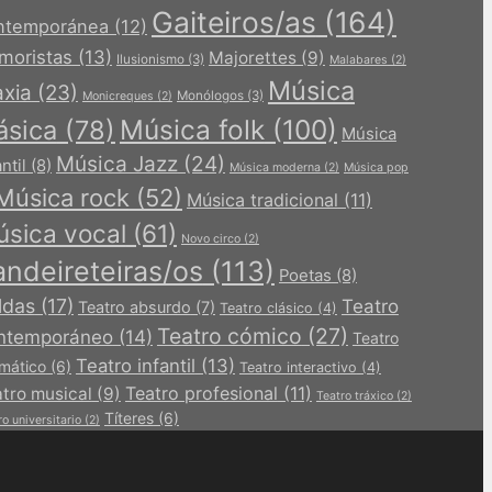
Gaiteiros/as
(164)
ntemporánea
(12)
moristas
(13)
Majorettes
(9)
Ilusionismo
(3)
Malabares
(2)
Música
xia
(23)
Monólogos
(3)
Monicreques
(2)
Música folk
(100)
ásica
(78)
Música
Música Jazz
(24)
ntil
(8)
Música moderna
(2)
Música pop
Música rock
(52)
Música tradicional
(11)
sica vocal
(61)
Novo circo
(2)
andeireteiras/os
(113)
Poetas
(8)
ldas
(17)
Teatro
Teatro absurdo
(7)
Teatro clásico
(4)
Teatro cómico
(27)
ntemporáneo
(14)
Teatro
Teatro infantil
(13)
mático
(6)
Teatro interactivo
(4)
Teatro profesional
(11)
tro musical
(9)
Teatro tráxico
(2)
Títeres
(6)
ro universitario
(2)