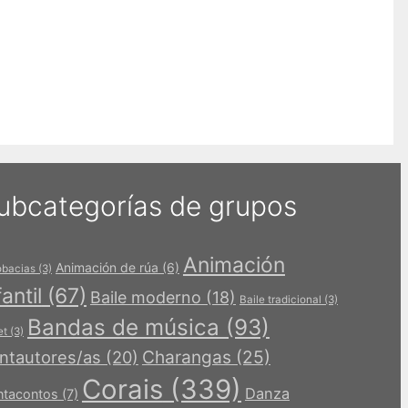
ubcategorías de grupos
Animación
Animación de rúa
(6)
obacias
(3)
fantil
(67)
Baile moderno
(18)
Baile tradicional
(3)
Bandas de música
(93)
et
(3)
Charangas
(25)
ntautores/as
(20)
Corais
(339)
Danza
tacontos
(7)