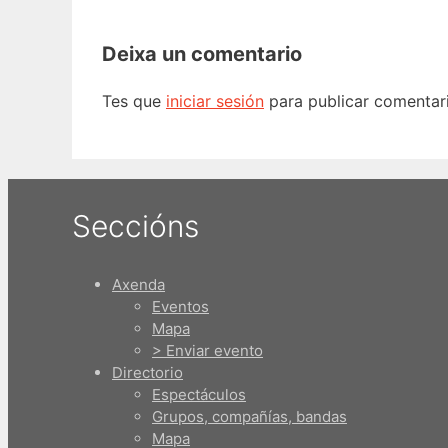
Deixa un comentario
Tes que
iniciar sesión
para publicar comentari
Seccións
Axenda
Eventos
Mapa
> Enviar evento
Directorio
Espectáculos
Grupos, compañías, bandas
Mapa