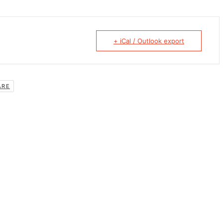
+ iCal / Outlook export
ARE
Continuar con
Facebook
Continuar con
Google