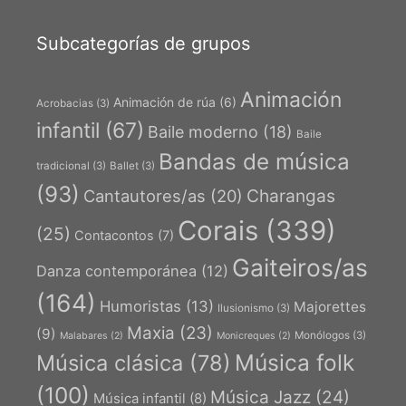
Subcategorías de grupos
Animación
Animación de rúa
(6)
Acrobacias
(3)
infantil
(67)
Baile moderno
(18)
Baile
Bandas de música
tradicional
(3)
Ballet
(3)
(93)
Charangas
Cantautores/as
(20)
Corais
(339)
(25)
Contacontos
(7)
Gaiteiros/as
Danza contemporánea
(12)
(164)
Humoristas
(13)
Majorettes
Ilusionismo
(3)
Maxia
(23)
(9)
Monólogos
(3)
Malabares
(2)
Monicreques
(2)
Música folk
Música clásica
(78)
(100)
Música Jazz
(24)
Música infantil
(8)