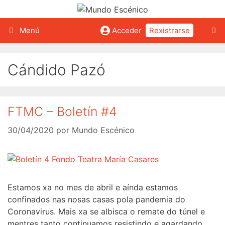
Saltar
ao
contido
Menú
Acceder
Rexistrarse
Cándido Pazó
FTMC – Boletín #4
30/04/2020
por
Mundo Escénico
Estamos xa no mes de abril e aínda estamos
confinados nas nosas casas pola pandemia do
Coronavirus. Mais xa se albisca o remate do túnel e
mentres tanto continuamos resistindo e agardando