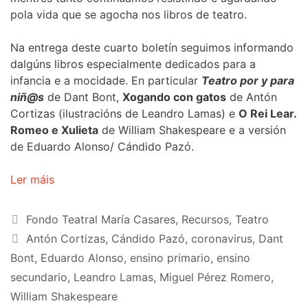
pola vida que se agocha nos libros de teatro.
Na entrega deste cuarto boletín seguimos informando
dalgúns libros especialmente dedicados para a
infancia e a mocidade. En particular
Teatro por y para
niñ@s
de Dant Bont,
Xogando con gatos
de Antón
Cortizas (ilustracións de Leandro Lamas) e
O Rei Lear.
Romeo e Xulieta
de William Shakespeare e a versión
de Eduardo Alonso/ Cándido Pazó.
Ler máis
Categorías
Fondo Teatral María Casares
,
Recursos
,
Teatro
Etiquetas
Antón Cortizas
,
Cándido Pazó
,
coronavirus
,
Dant
Bont
,
Eduardo Alonso
,
ensino primario
,
ensino
secundario
,
Leandro Lamas
,
Miguel Pérez Romero
,
William Shakespeare