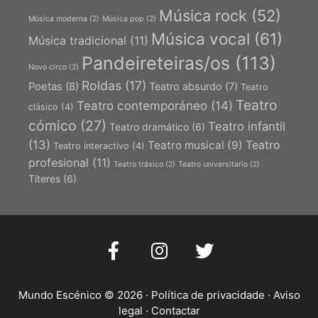
Música rock
(52)
Música moderna
(2)
Música pop
(2)
Música vocal
(61)
Música tradicional
(11)
Pandeireteiras/os
(113)
Novo circo
(2)
Roldas
(17)
Poetas
(8)
Teatro absurdo
(7)
Teatro
Teatro
Teatro contemporáneo
(14)
clásico
(4)
cómico
(27)
Teatro infantil
Teatro dramático
(6)
(13)
Teatro
Teatro musical
(9)
Teatro interactivo
(4)
profesional
(11)
Teatro tráxico
(2)
Teatro universitario
(2)
Títeres
(6)
Mundo Escénico © 2026 ·
Política de privacidade
·
Aviso
legal
·
Contactar