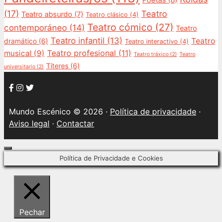
Poetas
(8)
(17)
Teatro
Teatro absurdo
(7)
Teatro clásico
(4)
Teatro cómico
(27)
contemporáneo
(14)
Teatro
Teatro infantil
(13)
Teatro
dramático
(6)
Teatro interactivo
(4)
Teatro profesional
(11)
musical
(9)
Teatro tráxico
(2)
Teatro
Títeres
(6)
universitario
(2)
Mundo Escénico © 2026 ·
Política de privacidade
·
Aviso legal
·
Contactar
Close
Política de Privacidade e Cookies
Pechar