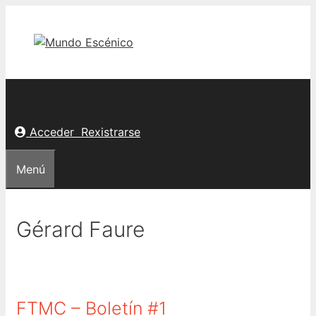
Saltar
ao
contido
Acceder
Rexistrarse
Menú
Gérard Faure
FTMC – Boletín #1