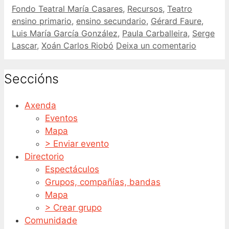
Categorías
Etiquetas
Fondo Teatral María Casares
,
Recursos
,
Teatro
ensino primario
,
ensino secundario
,
Gérard Faure
,
Luis María García González
,
Paula Carballeira
,
Serge
Lascar
,
Xoán Carlos Riobó
Deixa un comentario
Seccións
Axenda
Eventos
Mapa
> Enviar evento
Directorio
Espectáculos
Grupos, compañías, bandas
Mapa
> Crear grupo
Comunidade